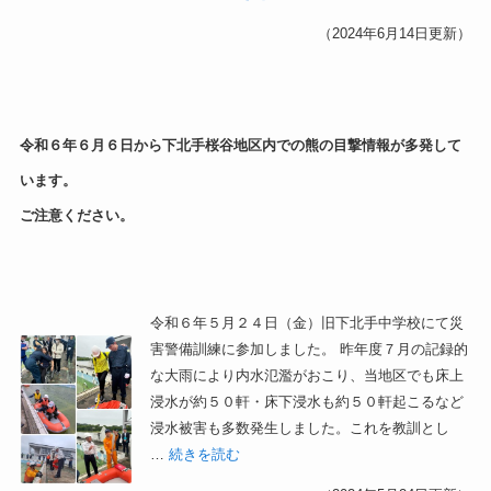
（2024年6月14日更新）
令和６年６月６日から下北手桜谷地区内
での熊の目撃情報が多発して
います。
ご注意ください。
令和６年５月２４日（金）旧下北手中学校にて災
害警備訓練に参加しました。 昨年度７月の記録的
な大雨により内水氾濫がおこり、当地区でも床上
浸水が約５０軒・床下浸水も約５０軒起こるなど
浸水被害も多数発生しました。これを教訓とし
…
続きを読む