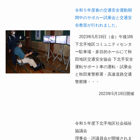
令和５年度春の交通安全運動期
間中のサポカー試乗会と交通安
全教室が行われました。
2023年5月19日（金）午後1時
下北手地区コミュニティセンタ
ー駐車場・多目的ホールにて秋
田地区交通安全協会 下北手安全
運転サポート車の運転・試乗会
と秋田東警察署・高速道路交通
警察隊・・・
2023年5月19日開催
令和５年度下北手地区社会福祉
協議会
理事会・評議員会が開催されま