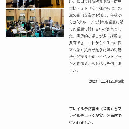
応、秋田市役所防災課様・防災
士様・ミドリ安全様からはこの
度の豪雨災害のお話し、午後か
らは6グループに別れ各議題に沿
った話題で話し合いがされまし
た。実践的な話しが多く課題も
共有でき、これからの生活に役
立つ話や災害が起きた際の対処
法など実りの多いイベントだっ
たと参加者からお話しを伺えま
した。
2023年11月12日掲載
フレイル予防講座（栄養）とフ
レイルチェックが宝川公民館で
行われました。