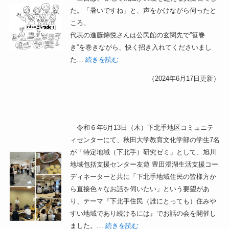
た。「暑いですね」と、声をかけながら伺ったと
ころ、
代表の進藤錦悦さんは公民館の玄関先で”笹巻
き”を巻きながら、快く招き入れてくださいまし
た…
続きを読む
（2024年6月17日更新）
令和６年6月13日（木）下北手地区コミュニテ
ィセンターにて、秋田大学教育文化学部の学生7名
が「特定地域（下北手）研究ゼミ」として、旭川
地域包括支援センター友遊 豊田澄湖生活支援コー
ディネーターと共に「下北手地域住民の皆様方か
ら直接色々なお話を伺いたい」という要望があ
り、テーマ『下北手住民（誰にとっても）住みや
すい地域であり続けるには』でお話の会を開催し
ました。…
続きを読む