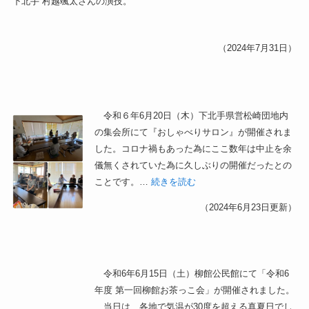
下北手 村越颯太さんの演技。
（2024年7月31日）
令和６年6月20日（木）下北手県営松崎団地内
の集会所にて『おしゃべりサロン』が開催されま
した。コロナ禍もあった為にここ数年は中止を余
儀無くされていた為に久しぶりの開催だったとの
ことです。…
続きを読む
（2024年6月23日更新）
令和6年6月15日（土）柳館公民館にて「令和6
年度 第一回柳館お茶っこ会」が開催されました。
当日は、各地で気温が30度を超える真夏日でし