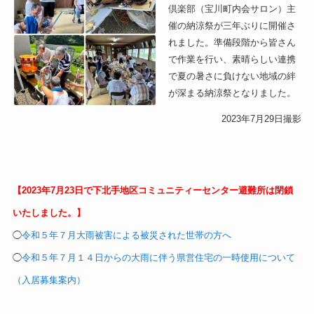
倶楽部（宝川町内会サロン）主
催の納涼祭が三年ぶりに開催さ
れました。準備段階から皆さん
で作業を行い、素晴らしい連携
で夏の暑さに負けない地域の絆
が深まる納涼祭となりました。
2023年7月29日撮影
【
2023年7月23日で下北手地区コミュニティーセンター避難所は閉鎖
いたしました。
】
◯
令和５年７月大雨被害による被災された世帯の方へ
◯
令和５年７月１４日からの大雨に伴う県営住宅の一時使用について
（入居募集案内）